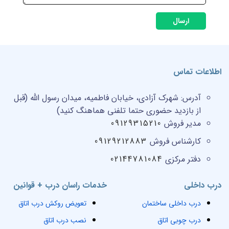
ارسال
اطلاعات تماس
آدرس:
شهرک آزادی، خیابان فاطمیه، میدان رسول الله (قبل
از بازدید حضوری حتما تلفنی هماهنگ کنید)
مدیر فروش
09129315210
کارشناس فروش
09129212883
دفتر مرکزی
02144781084
درب داخلی
خدمات راسان درب + قوانین
درب داخلی ساختمان
تعویض روکش درب اتاق
درب چوبی اتاق
نصب درب اتاق