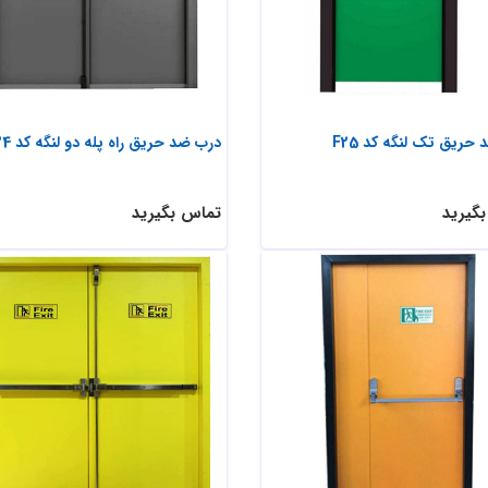
حریق تک لنگه کد F25
درب ضد حریق راه پله دو لنگه کد F24
گیرید
تماس بگیرید