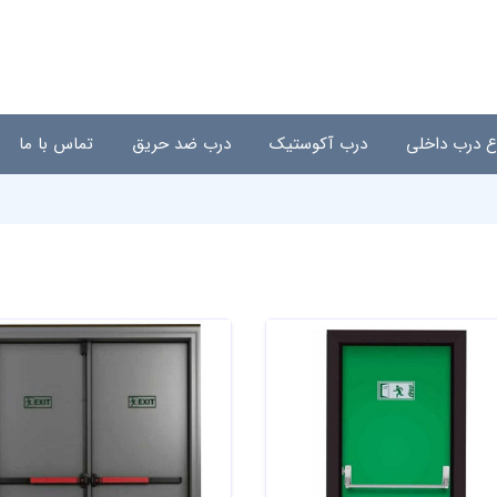
اع درب داخلی
درب آکوستیک
درب ضد حریق
تماس با ما