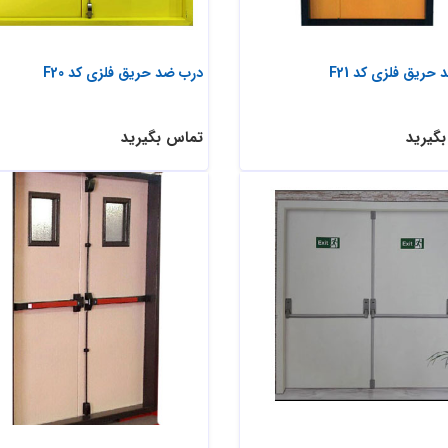
حریق فلزی کد F21
درب ضد حریق فلزی کد F20
گیرید
تماس بگیرید