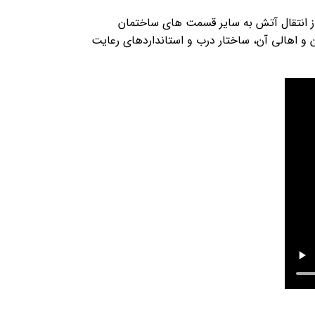
 دمای 800 درجه سانتی گراد دوام آورده و از انتقال آتش به سایر قسمت های ساختمان
 و اهالی آن، ساختار درب و استانداردهای رعایت