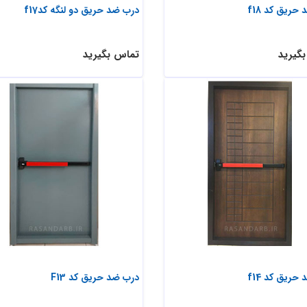
حریق کد f18
درب ضد حریق دو لنگه کدf17
گیرید
تماس بگیرید
حریق کد f14
درب ضد حریق کد F13