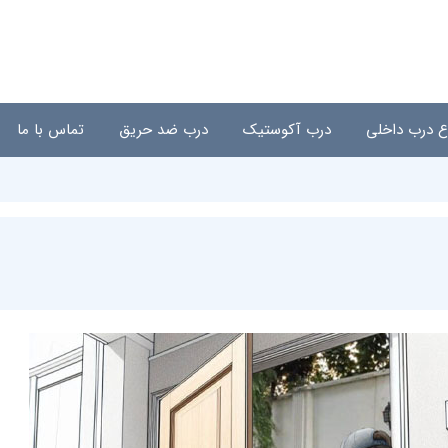
اع درب داخلی
درب آکوستیک
درب ضد حریق
تماس با ما