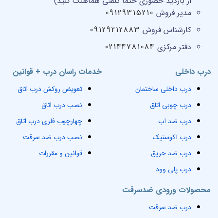
از بازدید حضوری حتما تلفنی هماهنگ کنید)
مدیر فروش
09129315210
کارشناس فروش
09129212883
دفتر مرکزی
02144781084
درب داخلی
خدمات راسان درب + قوانین
درب داخلی ساختمان
تعویض روکش درب اتاق
درب چوبی اتاق
نصب درب اتاق
درب ضد آب
چهارچوب فلزی درب اتاق
درب آکوستیک
نصب درب ضد سرقت
درب ضد حریق
قوانین و مقررات
درب پلی وود
محصولات ورودی ضدسرقت
درب ضد سرقت