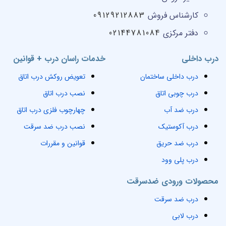
کارشناس فروش
09129212883
دفتر مرکزی
02144781084
درب داخلی
خدمات راسان درب + قوانین
درب داخلی ساختمان
تعویض روکش درب اتاق
درب چوبی اتاق
نصب درب اتاق
درب ضد آب
چهارچوب فلزی درب اتاق
درب آکوستیک
نصب درب ضد سرقت
درب ضد حریق
قوانین و مقررات
درب پلی وود
محصولات ورودی ضدسرقت
درب ضد سرقت
درب لابی