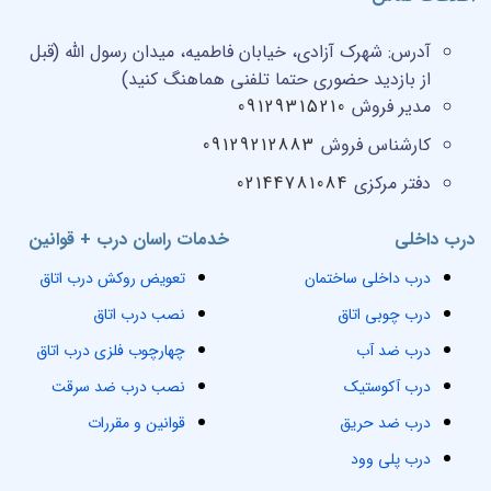
آدرس:
شهرک آزادی، خیابان فاطمیه، میدان رسول الله (قبل
از بازدید حضوری حتما تلفنی هماهنگ کنید)
مدیر فروش
09129315210
کارشناس فروش
09129212883
دفتر مرکزی
02144781084
درب داخلی
خدمات راسان درب + قوانین
درب داخلی ساختمان
تعویض روکش درب اتاق
درب چوبی اتاق
نصب درب اتاق
درب ضد آب
چهارچوب فلزی درب اتاق
درب آکوستیک
نصب درب ضد سرقت
درب ضد حریق
قوانین و مقررات
درب پلی وود