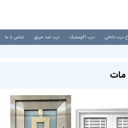
اع درب داخلی
درب آکوستیک
درب ضد حریق
تماس با ما
 مات