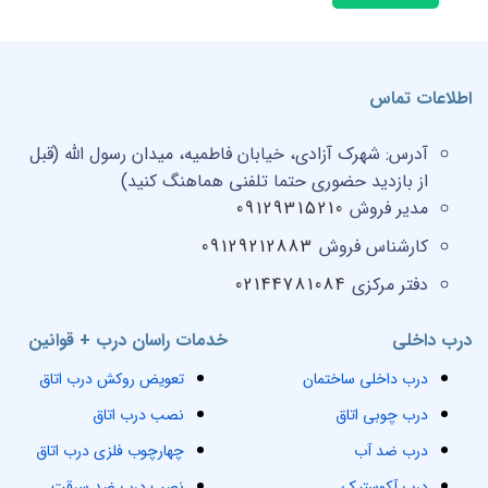
اطلاعات تماس
آدرس:
شهرک آزادی، خیابان فاطمیه، میدان رسول الله (قبل
از بازدید حضوری حتما تلفنی هماهنگ کنید)
مدیر فروش
09129315210
کارشناس فروش
09129212883
دفتر مرکزی
02144781084
درب داخلی
خدمات راسان درب + قوانین
درب داخلی ساختمان
تعویض روکش درب اتاق
درب چوبی اتاق
نصب درب اتاق
درب ضد آب
چهارچوب فلزی درب اتاق
درب آکوستیک
نصب درب ضد سرقت