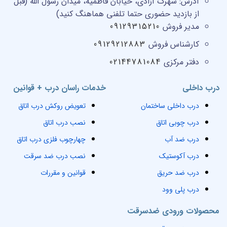
آدرس:
شهرک آزادی، خیابان فاطمیه، میدان رسول الله (قبل
از بازدید حضوری حتما تلفنی هماهنگ کنید)
مدیر فروش
09129315210
کارشناس فروش
09129212883
دفتر مرکزی
02144781084
درب داخلی
خدمات راسان درب + قوانین
درب داخلی ساختمان
تعویض روکش درب اتاق
درب چوبی اتاق
نصب درب اتاق
درب ضد آب
چهارچوب فلزی درب اتاق
درب آکوستیک
نصب درب ضد سرقت
درب ضد حریق
قوانین و مقررات
درب پلی وود
محصولات ورودی ضدسرقت