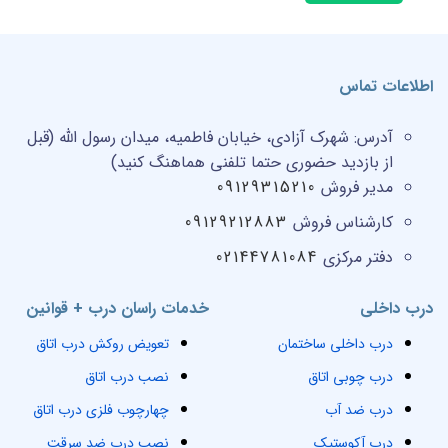
اطلاعات تماس
آدرس:
شهرک آزادی، خیابان فاطمیه، میدان رسول الله (قبل
از بازدید حضوری حتما تلفنی هماهنگ کنید)
مدیر فروش
09129315210
کارشناس فروش
09129212883
دفتر مرکزی
02144781084
درب داخلی
خدمات راسان درب + قوانین
درب داخلی ساختمان
تعویض روکش درب اتاق
درب چوبی اتاق
نصب درب اتاق
درب ضد آب
چهارچوب فلزی درب اتاق
درب آکوستیک
نصب درب ضد سرقت