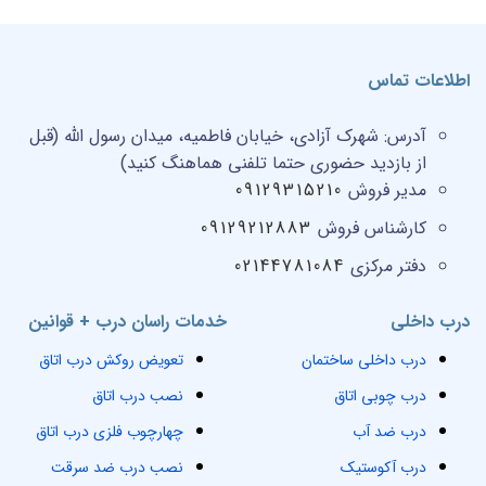
اطلاعات تماس
آدرس:
شهرک آزادی، خیابان فاطمیه، میدان رسول الله (قبل
از بازدید حضوری حتما تلفنی هماهنگ کنید)
مدیر فروش
09129315210
کارشناس فروش
09129212883
دفتر مرکزی
02144781084
درب داخلی
خدمات راسان درب + قوانین
درب داخلی ساختمان
تعویض روکش درب اتاق
درب چوبی اتاق
نصب درب اتاق
درب ضد آب
چهارچوب فلزی درب اتاق
درب آکوستیک
نصب درب ضد سرقت