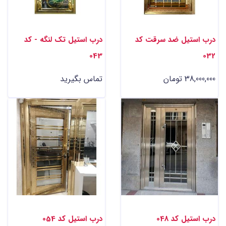
درب استیل ضد سرقت کد
درب استیل تک لنگه - کد
043
032
38,000,000 تومان
تماس بگیرید
درب استیل کد 048
درب استیل کد 054