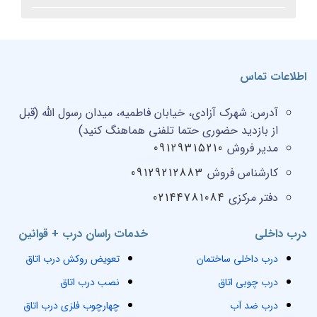
اطلاعات تماس
آدرس:
شهرک آزادی، خیابان فاطمیه، میدان رسول الله (قبل
از بازدید حضوری حتما تلفنی هماهنگ کنید)
مدیر فروش
09129315210
کارشناس فروش
09129212883
دفتر مرکزی
02144781084
درب داخلی
خدمات راسان درب + قوانین
درب داخلی ساختمان
تعویض روکش درب اتاق
درب چوبی اتاق
نصب درب اتاق
درب ضد آب
چهارچوب فلزی درب اتاق