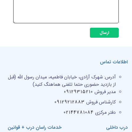
ارسال
اطلاعات تماس
آدرس:
شهرک آزادی، خیابان فاطمیه، میدان رسول الله (قبل
از بازدید حضوری حتما تلفنی هماهنگ کنید)
مدیر فروش
09129315210
کارشناس فروش
09129212883
دفتر مرکزی
02144781084
درب داخلی
خدمات راسان درب + قوانین