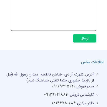
ارسال
اطلاعات تماس
آدرس:
شهرک آزادی، خیابان فاطمیه، میدان رسول الله (قبل
از بازدید حضوری حتما تلفنی هماهنگ کنید)
مدیر فروش
09129315210
کارشناس فروش
09129212883
دفتر مرکزی
02144781084