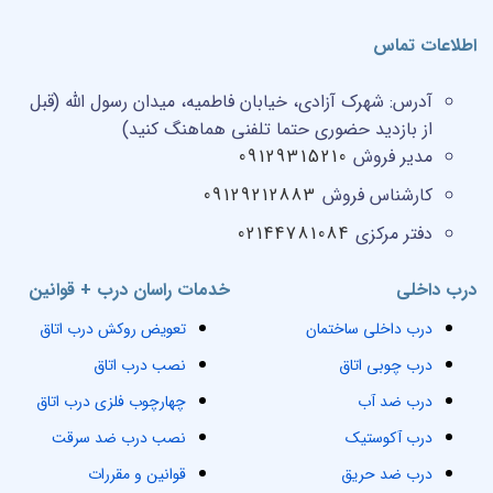
اطلاعات تماس
آدرس:
شهرک آزادی، خیابان فاطمیه، میدان رسول الله (قبل
از بازدید حضوری حتما تلفنی هماهنگ کنید)
مدیر فروش
09129315210
کارشناس فروش
09129212883
دفتر مرکزی
02144781084
درب داخلی
خدمات راسان درب + قوانین
درب داخلی ساختمان
تعویض روکش درب اتاق
درب چوبی اتاق
نصب درب اتاق
درب ضد آب
چهارچوب فلزی درب اتاق
درب آکوستیک
نصب درب ضد سرقت
درب ضد حریق
قوانین و مقررات