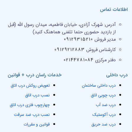
اطلاعات تماس
آدرس:
شهرک آزادی، خیابان فاطمیه، میدان رسول الله (قبل
از بازدید حضوری حتما تلفنی هماهنگ کنید)
مدیر فروش
09129315210
کارشناس فروش
09129212883
دفتر مرکزی
02144781084
درب داخلی
خدمات راسان درب + قوانین
درب داخلی ساختمان
تعویض روکش درب اتاق
درب چوبی اتاق
نصب درب اتاق
درب ضد آب
چهارچوب فلزی درب اتاق
درب آکوستیک
نصب درب ضد سرقت
درب ضد حریق
قوانین و مقررات