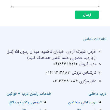
ارسال
اطلاعات تماس
آدرس:
شهرک آزادی، خیابان فاطمیه، میدان رسول الله (قبل
از بازدید حضوری حتما تلفنی هماهنگ کنید)
مدیر فروش
09129315210
کارشناس فروش
09129212883
دفتر مرکزی
02144781084
درب داخلی
خدمات راسان درب + قوانین
درب داخلی ساختمان
تعویض روکش درب اتاق