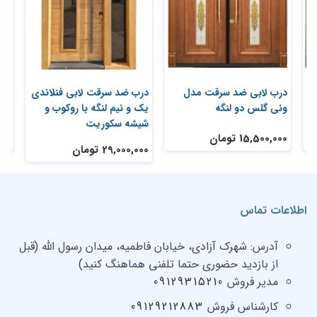
د سرقت کلاسیک
درب لابی ضد سرقت مدل
درب ضد سرقت لابی ف
ونی گلس دو لنگه
یک و نیم لنگه با روک
شیشه سکوریت
15,500,000 تومان
29,000,000 تومان
اطلاعات تماس
آدرس:
شهرک آزادی، خیابان فاطمیه، میدان رسول الله (قبل
از بازدید حضوری حتما تلفنی هماهنگ کنید)
مدیر فروش
09129315210
کارشناس فروش
09129212883