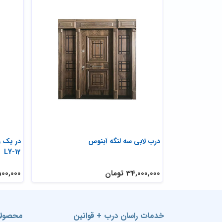
درب لابی سه لنگه آبنوس
در یک و
LY-12
34,000,000 تومان
18,500,000 
خدمات راسان درب + قوانین
محصولا