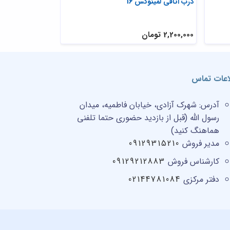
درب اتاقی لمینوکس 16
مدل درب اتاق لم
2,200,000 تومان
2,200,000 تومان
اعات تماس
آدرس:
شهرک آزادی، خیابان فاطمیه، میدان
رسول الله (قبل از بازدید حضوری حتما تلفنی
هماهنگ کنید)
مدیر فروش
09129315210
کارشناس فروش
09129212883
دفتر مرکزی
02144781084