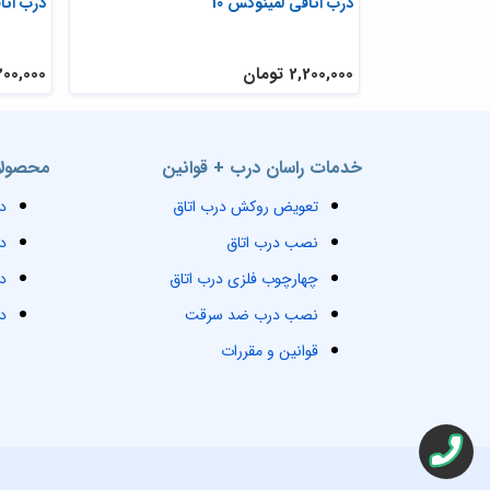
کش pvc
درب اتاقی لمینوکس 10
درب اتاق
2,200,000 تومان
2,200,000 ت
خدمات راسان درب + قوانین
محصولا
تعویض روکش درب اتاق
د
نصب درب اتاق
د
چهارچوب فلزی درب اتاق
د
نصب درب ضد سرقت
د
قوانین و مقررات