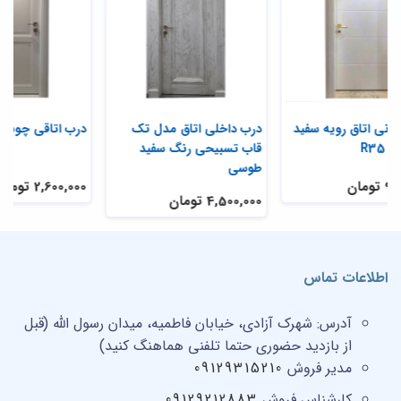
درب نردبانی اتاق رویه سفید
درب داخلی اتاق مدل تک
در
رنگ مدل R35
قاب تسبیحی رنگ سفید
طوسی
9,900,000 تومان
,000
4,500,000 تومان
اطلاعات تماس
آدرس:
شهرک آزادی، خیابان فاطمیه، میدان رسول الله (قبل
از بازدید حضوری حتما تلفنی هماهنگ کنید)
مدیر فروش
09129315210
کارشناس فروش
09129212883