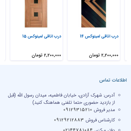
درب اتاقی لمینوکس 14
درب اتاقی لمینوکس 15
درب
2,200,000 تومان
2,200,000 تومان
,000
اطلاعات تماس
آدرس:
شهرک آزادی، خیابان فاطمیه، میدان رسول الله (قبل
از بازدید حضوری حتما تلفنی هماهنگ کنید)
مدیر فروش
09129315210
کارشناس فروش
09129212883
دفتر مرکزی
02144781084