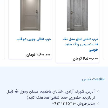
د
درب داخلی اتاق مدل تک
درب اتاقی چوبی دو قاب
درب
قاب تسبیحی رنگ سفید
55
طوسی
2,600,000 تومان
,000
4,500,000 تومان
اطلاعات تماس
آدرس:
شهرک آزادی، خیابان فاطمیه، میدان رسول الله (قبل
از بازدید حضوری حتما تلفنی هماهنگ کنید)
مدیر فروش
09129315210