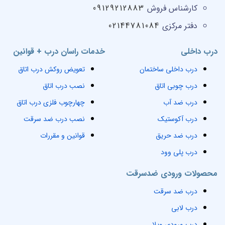
کارشناس فروش
09129212883
دفتر مرکزی
02144781084
درب داخلی
خدمات راسان درب + قوانین
درب داخلی ساختمان
تعویض روکش درب اتاق
درب چوبی اتاق
نصب درب اتاق
درب ضد آب
چهارچوب فلزی درب اتاق
درب آکوستیک
نصب درب ضد سرقت
درب ضد حریق
قوانین و مقررات
درب پلی وود
محصولات ورودی ضدسرقت
درب ضد سرقت
درب لابی
درب ورودی ویلا