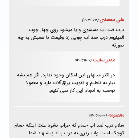
علی محمدی
(1403/11/12)
درب ضد اب دسشوی وایا میشود روی چهار چوب
المینیوم درب ضد اب چوبی زد وقیمت با نصبش به چه
صورته
مدیر سایت
(1403/11/17)
در اکثر مدلهای این امکان وجود ندارد. اگر هم بشه
نیاز به تنظیم و تقویت یراق‌آلات دارد و معمولا
توصیه به انجام این کار نمی کنیم.
معصومه
(1403/10/08)
سلام درب ضد اب حمام که خراب نشود علت اینکه حمام
کوچک است واب ریزی به درب زیاد پیشنهاد شما