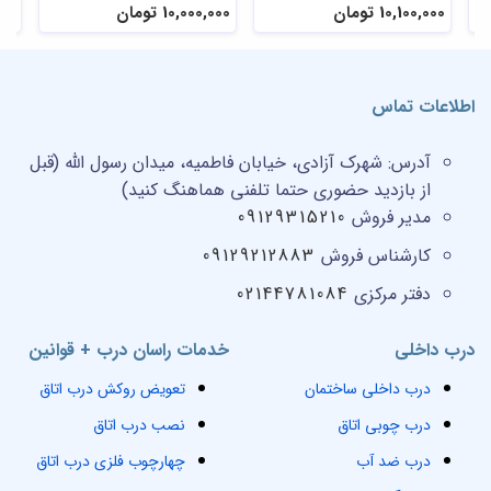
10,100,000 تومان
10,000,000 تومان
,000
اطلاعات تماس
آدرس:
شهرک آزادی، خیابان فاطمیه، میدان رسول الله (قبل
از بازدید حضوری حتما تلفنی هماهنگ کنید)
مدیر فروش
09129315210
کارشناس فروش
09129212883
دفتر مرکزی
02144781084
درب داخلی
خدمات راسان درب + قوانین
درب داخلی ساختمان
تعویض روکش درب اتاق
درب چوبی اتاق
نصب درب اتاق
درب ضد آب
چهارچوب فلزی درب اتاق