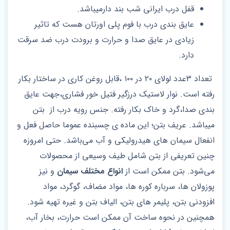
قفل درب ایرانی شب بند دارمیباشد.
عایق بندی درب با فوم پلی اورتان هست که تاثیر
زیادی در عایق صدا و حرارت و برودت درب ضد سرقت
دارد.
تعداد 3عدد لولای ۲۰ در ۱۰۰ ،قابل روغن کاری در ساختار بکار
رفته است. نوار لاستیک درزگیر فتیل خور فشاری،جهت عایق
بندی صدا،گرد و خاک بکار رفته. جنس رویه درب از بتن
میباشد. عریف بتن؛ این ماده ی چسبنده عموما حاصل فعل و
انفعال سیمان های هیدرولیکی و آب می‌باشد. حتی امروزه
چنین تعریفی از بتن شامل طیف وسیعی از محصولات
می‌شود. بتن ممکن است از
انواع مختلف سیمان
و نیز
پوزولان ها، سرباره کوره ‌ها، مواد مضاف، گوگرد، مواد
افزودنی بتن، پلیمر های بتن، الیاف بتن و غیره تهیه شود.
همچنین در نحوه ساخت آن ممکن است حرارت، بخار آب،