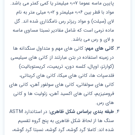
پایین ماسه عموما 0٫07 میلیمتر یا کمی کمتر می‌ باشد.
مواد با قطر بین 0٫06 میلیمتر و 0٫02 میلی متر به نام
لای (سیلت) و مواد ریزتر رس نامگذاری شده‌ اند. گل
ماده نرمی است که شامل مقادیر نسبتا مساوی ماسه
و لای و رس می ‌باشد.
کانی های مهم:
کانی های مهم و متداول سنگدانه ‌ها
در زمینه استفاده در بتن عبارتند از: کانی های سیلیسی
(کوارتز، اوپال، کلسه دون، تریمیت، کریستوبالیت)
فلدسپات ها، کانی های میکا، کانی های کربناتی،
کانی های سولفاتی، کانی های سولفور آهن، کانی های
فرومنیزیم، کانی های اکسید آهن، زئولیت ‌ها و کانی
های رس.
طبقه بندی براساس شکل ظاهری:
در استاندارد ASTM
سنگ ها از لحاظ شکل ظاهری به پنج گروه تقسیم
شده ‌اند: کاملا گرد گوشه، گرد گوشه، نسبتا گرد گوشه،