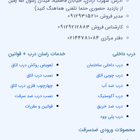
آدرس:
شهرک آزادی، خیابان فاطمیه، میدان رسول الله (قبل
از بازدید حضوری حتما تلفنی هماهنگ کنید)
مدیر فروش
09129315210
کارشناس فروش
09129212883
دفتر مرکزی
02144781084
درب داخلی
خدمات راسان درب + قوانین
درب داخلی ساختمان
تعویض روکش درب اتاق
درب چوبی اتاق
نصب درب اتاق
درب ضد آب
چهارچوب فلزی درب اتاق
درب آکوستیک
نصب درب ضد سرقت
درب ضد حریق
قوانین و مقررات
درب پلی وود
محصولات ورودی ضدسرقت