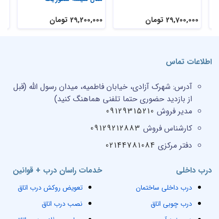
29,700,000 تومان
29,200,000 تومان
,000
اطلاعات تماس
آدرس:
شهرک آزادی، خیابان فاطمیه، میدان رسول الله (قبل
از بازدید حضوری حتما تلفنی هماهنگ کنید)
مدیر فروش
09129315210
کارشناس فروش
09129212883
دفتر مرکزی
02144781084
درب داخلی
خدمات راسان درب + قوانین
درب داخلی ساختمان
تعویض روکش درب اتاق
درب چوبی اتاق
نصب درب اتاق