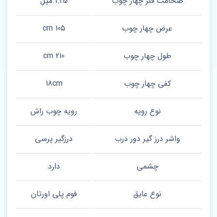
ضخامت فلز چهار چوب
1.25 میل
عرض چهار چوب
105 cm
طول چهار چوب
210 cm
کفی چهار چوب
18cm
نوع رویه
رویه چوب راش
واشر درز گیر دور درب
درزگیر پرسی
چشمی
دارد
نوع عایق
فوم پلی اورتان