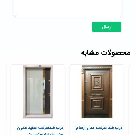
ارسال
محصولات مشابه
درب ضد سرقت مدل آرسام
درب ضدسرقت سفید مدرن
در
مدل شیشه سکوریت
فو