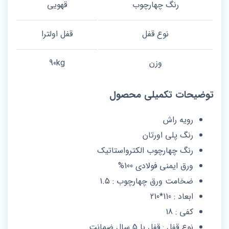
رنگ چهارچوب
قهویی
نوع قفل
قفل اولترا
وزن
90kg
توضیحات تکمیلی محصول
رویه راش
رنگ پلی اورتان
رنگ چهارچوب الکترواستاتیک
ورق ایمنی فولادی 100%
ضخامت ورق چهارچوب : 1.5
ابعاد : 110*210
کفی : 18
نوع قفل : قفل با 5 سال ضمانت