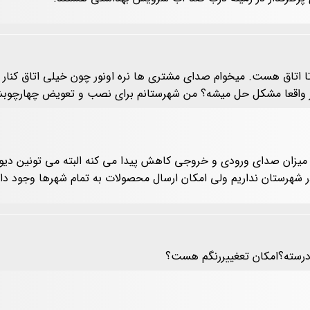
دو تا اتاق هست. میخوام صدای مشتری ها نره اونور چون خیلی اتاق ک
ین در واقعا مشکل حل میشه؟ من شهرستانم برای نصب و تعویض چهارچو
یزان صدای ورودی و خروجی کاهش پیدا می کنه البته می تونین دیوار ب
هرستان نداریم ولی امکان ارسال محصولات به تمام شهرها وجود دا
 درسته؟امکان تعغییررنگم هست؟