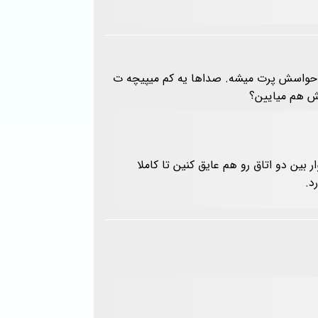
نار حواسش پرت میشه. صداها یه کم میپیچه ت
بش هم میایین؟
ین دو اتاق رو هم عایق کنین تا کاملا
رد.