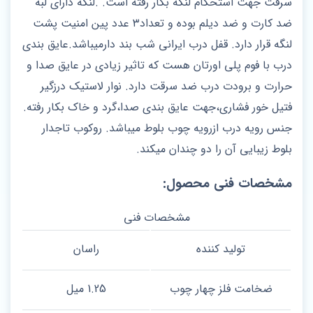
سرقت جهت استحکام لنگه بکار رفته است. .لنگه دارای لبه
ضد کارت و ضد دیلم بوده و تعداد۳ عدد پین امنیت پشت
لنگه قرار دارد‌. قفل درب ایرانی شب بند دارمیباشد.عایق بندی
درب با فوم پلی اورتان هست که تاثیر زیادی در عایق صدا و
حرارت و برودت درب ضد سرقت دارد. نوار لاستیک درزگیر
فتیل خور فشاری،جهت عایق بندی صدا،گرد و خاک بکار رفته.
جنس رویه درب ازرویه چوب بلوط میباشد. روکوب تاجدار
بلوط زیبایی آن را دو چندان میکند.
مشخصات فنی محصول:
مشخصات فنی
تولید کننده
راسان
ضخامت فلز چهار چوب
1.25 میل