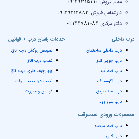
مدیر فروش
09129315210
کارشناس فروش
09129212883
دفتر مرکزی
02144781084
درب داخلی
خدمات راسان درب + قوانین
درب داخلی ساختمان
تعویض روکش درب اتاق
درب چوبی اتاق
نصب درب اتاق
درب ضد آب
چهارچوب فلزی درب اتاق
درب آکوستیک
نصب درب ضد سرقت
درب ضد حریق
قوانین و مقررات
درب پلی وود
محصولات ورودی ضدسرقت
درب ضد سرقت
درب لابی