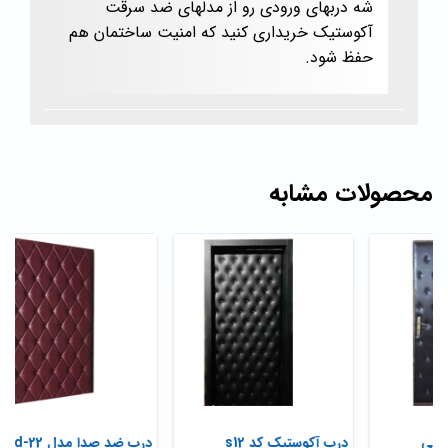
شه دربهای ورودی رو از مدلهای ضد سرقت
آکوستیک خریداری کنید که امنیت ساختمان هم
حفظ شود.
محصولات مشابه
درب آکوستیک مشکی
درب آکوستیک کد s12
درب