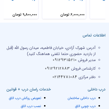
6,000,000 تومان
6,000,000 تومان
,000
اطلاعات تماس
آدرس:
شهرک آزادی، خیابان فاطمیه، میدان رسول الله (قبل
از بازدید حضوری حتما تلفنی هماهنگ کنید)
مدیر فروش
09129315210
کارشناس فروش
09129212883
دفتر مرکزی
02144781084
درب داخلی
خدمات راسان درب + قوانین
درب داخلی ساختمان
تعویض روکش درب اتاق
درب چوبی اتاق
نصب درب اتاق