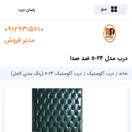
منو
راسان درب
09129315210
مدیر فروش
درب مدل s-24 ضد صدا
خانه
درب آکوستیک
درب آکوستیک s-24 (رنگ بندی کامل)