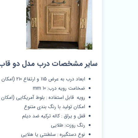
سایر مشخصات درب مدل دو قاب
ابعاد درب به عرض 115 و ارتفاع 210 (امکان ساخت درب در ابعاد دلخواه)
ضخامت رویه درب: 10 mm
رویه قابل استفاده : بلوط آمریکایی (امکان 
امکان تولید با رنگ بندی متنوع
قفل و یراق : کاله ترکیه ضد دیلم
رنگ روزت: طلایی
نوع دستگیره : سلطنتی یا هلایی