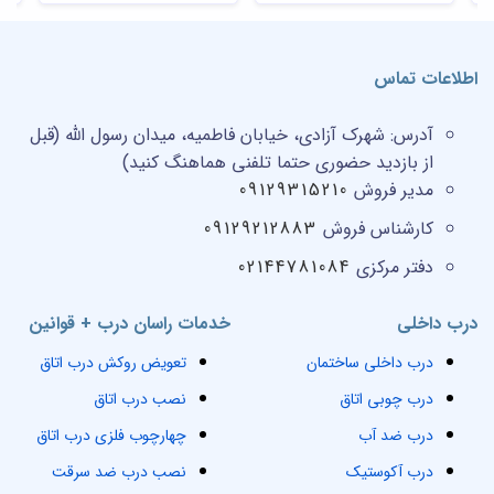
اطلاعات تماس
آدرس:
شهرک آزادی، خیابان فاطمیه، میدان رسول الله (قبل
از بازدید حضوری حتما تلفنی هماهنگ کنید)
مدیر فروش
09129315210
کارشناس فروش
09129212883
دفتر مرکزی
02144781084
درب داخلی
خدمات راسان درب + قوانین
درب داخلی ساختمان
تعویض روکش درب اتاق
درب چوبی اتاق
نصب درب اتاق
درب ضد آب
چهارچوب فلزی درب اتاق
درب آکوستیک
نصب درب ضد سرقت