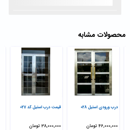
محصولات مشابه
درب ورودی استیل 028
قیمت درب استیل کد 027
درب
46,000,000 تومان
38,000,000 تومان
,000