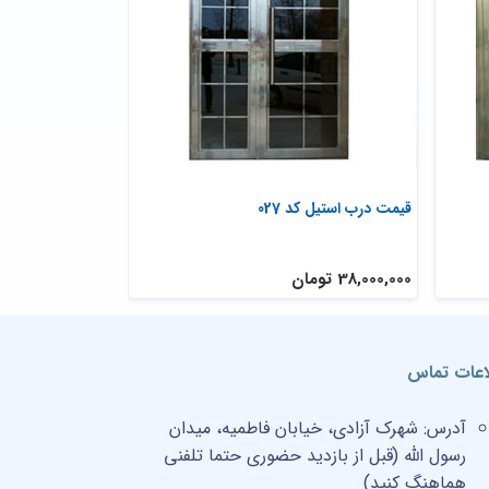
قیمت درب استیل کد 027
درب استیل چینی
38,000,000 تومان
27,000,000 تومان
اعات تماس
آدرس:
شهرک آزادی، خیابان فاطمیه، میدان
رسول الله (قبل از بازدید حضوری حتما تلفنی
هماهنگ کنید)