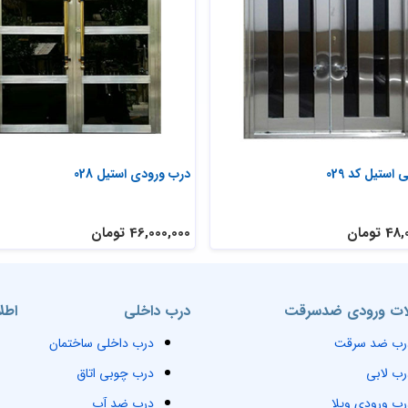
 استیل کد 029
درب ورودی استیل 028
تومان
46,000,000 تومان
ت ورودی ضدسرقت
درب داخلی
اطل
رب ضد سرقت
درب داخلی ساختمان
رب لابی
درب چوبی اتاق
رب ورودی ویلا
درب ضد آب