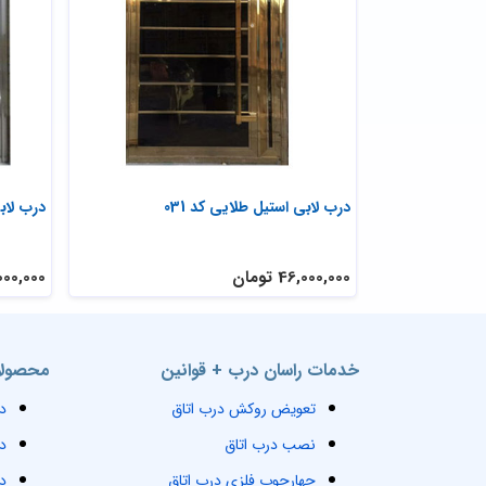
033
درب لابی استیل طلایی کد 031
درب لابی
46,000,000 تومان
48,000,000 
خدمات راسان درب + قوانین
محصولا
تعویض روکش درب اتاق
د
نصب درب اتاق
د
چهارچوب فلزی درب اتاق
د