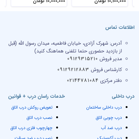
10,100,000 تومان
10,000,000 تومان
,000
اطلاعات تماس
آدرس:
شهرک آزادی، خیابان فاطمیه، میدان رسول الله (قبل
از بازدید حضوری حتما تلفنی هماهنگ کنید)
مدیر فروش
09129315210
کارشناس فروش
09129212883
دفتر مرکزی
02144781084
درب داخلی
خدمات راسان درب + قوانین
درب داخلی ساختمان
تعویض روکش درب اتاق
درب چوبی اتاق
نصب درب اتاق
درب ضد آب
چهارچوب فلزی درب اتاق
درب آکوستیک
نصب درب ضد سرقت