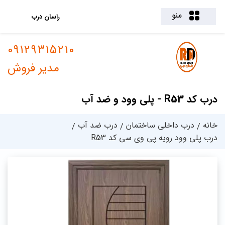
منو
راسان درب
09129315210
مدیر فروش
درب کد R53 - پلی وود و ضد آب
خانه
درب داخلی ساختمان
درب ضد آب
درب پلی وود رویه پی وی سی کد R53