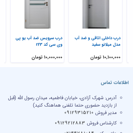
درب ضد آب مدل میلانو
درب داخلی اتاقی و ضد آب
در
مدل میلانو سفید
وی 
10,000,000 تومان
10,100,000 تومان
,000
اطلاعات تماس
آدرس:
شهرک آزادی، خیابان فاطمیه، میدان رسول الله (قبل
از بازدید حضوری حتما تلفنی هماهنگ کنید)
مدیر فروش
09129315210
کارشناس فروش
09129212883