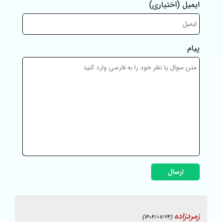
ایمیل
(اختیاری)
پیام
ارسال
زمردزاده
(1404/07/24)