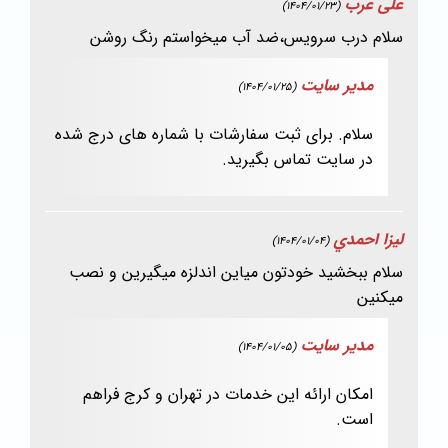
علی عرب
(1404/01/23)
سلام درب سرویس،ضد آب میخواستم رنگ روشن
مدیر سایت
(1404/01/25)
سلام. برای ثبت سفارشات با شماره های درج شده
در سایت تماس بگیرید.
ليزا احمدي
(1404/01/04)
سلام ببخشيد خودتون مياين اندلزه ميگيرين و نصب
ميكنين
مدیر سایت
(1404/01/05)
امکان ارائه این خدمات در تهران و کرج فراهم
است.