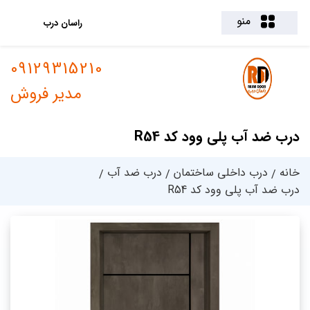
منو
راسان درب
09129315210
مدیر فروش
درب ضد آب پلی وود کد R54
خانه
درب داخلی ساختمان
درب ضد آب
درب ضد آب پلی وود کد R54