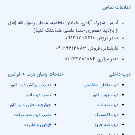
اطلاعات تماس
آدرس:
شهرک آزادی، خیابان فاطمیه، میدان رسول الله (قبل
از بازدید حضوری حتما تلفنی هماهنگ کنید)
مدیر فروش
09129315210
کارشناس فروش
09129212883
دفتر مرکزی
02144781084
درب داخلی
خدمات راسان درب + قوانین
درب داخلی ساختمان
تعویض روکش درب اتاق
درب چوبی اتاق
نصب درب اتاق
درب ضد آب
چهارچوب فلزی درب اتاق
درب آکوستیک
نصب درب ضد سرقت
درب ضد حریق
قوانین و مقررات
درب پلی وود