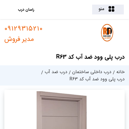
منو
راسان درب
09129315210
مدیر فروش
درب پلی وود ضد آب کد R63
خانه
درب داخلی ساختمان
درب ضد آب
درب پلی وود ضد آب کد R63