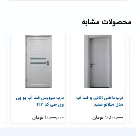
محصولات مشابه
درب داخلی اتاقی و ضد آب
درب سرویس ضد آب یو پی
درب
مدل میلانو سفید
وی سی کد r23
10,100,000 تومان
10,000,000 تومان
,000