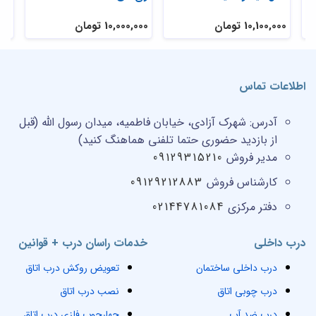
10,100,000 تومان
10,000,000 تومان
,000
اطلاعات تماس
آدرس:
شهرک آزادی، خیابان فاطمیه، میدان رسول الله (قبل
از بازدید حضوری حتما تلفنی هماهنگ کنید)
مدیر فروش
09129315210
کارشناس فروش
09129212883
دفتر مرکزی
02144781084
درب داخلی
خدمات راسان درب + قوانین
درب داخلی ساختمان
تعویض روکش درب اتاق
درب چوبی اتاق
نصب درب اتاق
درب ضد آب
چهارچوب فلزی درب اتاق