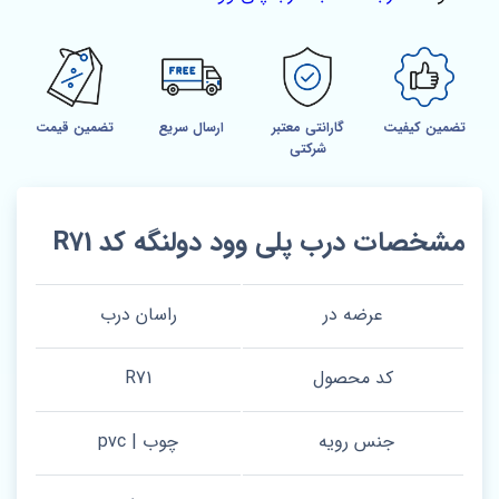
تضمین کیفیت
گارانتی معتبر
ارسال سریع
تضمین قیمت
شرکتی
مشخصات درب پلی وود دولنگه کد R71
عرضه در
راسان درب
کد محصول
R71
جنس رویه
چوب | pvc