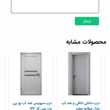
ارسال
محصولات مشابه
درب داخلی اتاقی و ضد آب
درب سرویس ضد آب یو پی
درب
مدل میلانو سفید
وی سی کد r23