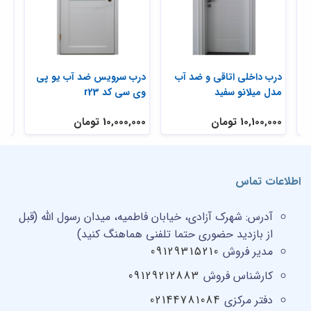
درب داخلی اتاقی و ضد آب
درب سرویس ضد آب یو پی
درب
مدل میلانو سفید
وی سی کد r23
10,100,000 تومان
10,000,000 تومان
,000
اطلاعات تماس
آدرس:
شهرک آزادی، خیابان فاطمیه، میدان رسول الله (قبل
از بازدید حضوری حتما تلفنی هماهنگ کنید)
مدیر فروش
09129315210
کارشناس فروش
09129212883
دفتر مرکزی
02144781084