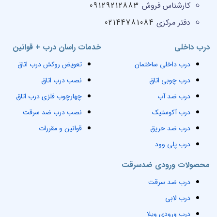
کارشناس فروش
09129212883
دفتر مرکزی
02144781084
درب داخلی
خدمات راسان درب + قوانین
درب داخلی ساختمان
تعویض روکش درب اتاق
درب چوبی اتاق
نصب درب اتاق
درب ضد آب
چهارچوب فلزی درب اتاق
درب آکوستیک
نصب درب ضد سرقت
درب ضد حریق
قوانین و مقررات
درب پلی وود
محصولات ورودی ضدسرقت
درب ضد سرقت
درب لابی
درب ورودی ویلا