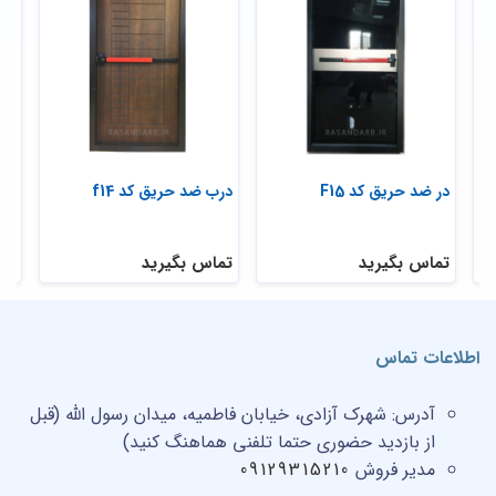
در ضد حریق کد F15
درب ضد حریق کد f14
درب
تماس بگیرید
تماس بگیرید
تم
اطلاعات تماس
آدرس:
شهرک آزادی، خیابان فاطمیه، میدان رسول الله (قبل
از بازدید حضوری حتما تلفنی هماهنگ کنید)
مدیر فروش
09129315210