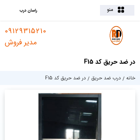
منو
راسان درب
09129315210
مدیر فروش
در ضد حریق کد F15
خانه
درب ضد حریق
در ضد حریق کد F15