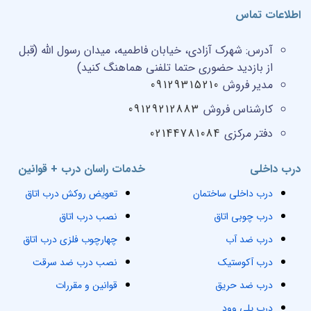
اطلاعات تماس
آدرس:
شهرک آزادی، خیابان فاطمیه، میدان رسول الله (قبل
از بازدید حضوری حتما تلفنی هماهنگ کنید)
مدیر فروش
09129315210
کارشناس فروش
09129212883
دفتر مرکزی
02144781084
درب داخلی
خدمات راسان درب + قوانین
درب داخلی ساختمان
تعویض روکش درب اتاق
درب چوبی اتاق
نصب درب اتاق
درب ضد آب
چهارچوب فلزی درب اتاق
درب آکوستیک
نصب درب ضد سرقت
درب ضد حریق
قوانین و مقررات
درب پلی وود