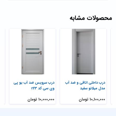
محصولات مشابه
درب داخلی اتاقی و ضد آب
درب سرویس ضد آب یو پی
درب
مدل میلانو سفید
وی سی کد r23
10,100,000 تومان
10,000,000 تومان
,000