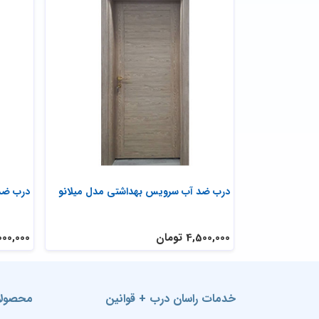
درب ضد آب مدل پلی وود R52
درب ضد
7,800,000 تومان
4,500,000 ت
خدمات راسان درب + قوانین
محصولا