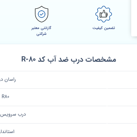
تضمین کیفیت
گارانتی معتبر
شرکتی
مشخصات درب ضد آب کد R-80
راسان د
R80
درب سرویس و
استاندار