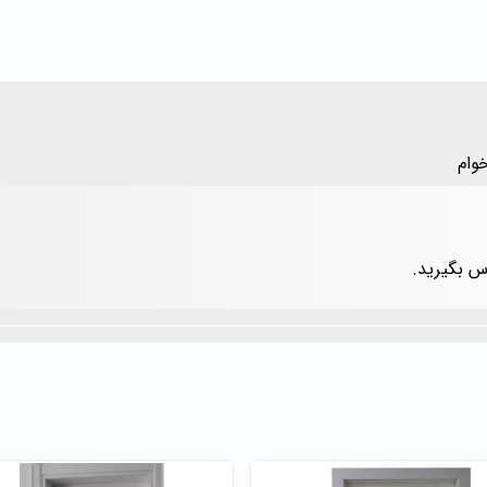
وام
س بگیرید.