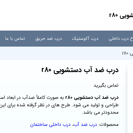
ی r80
اع درب داخلی
درب آکوستیک
درب ضد حریق
تماس با ما
r8
درب ضد آب دستشویی r80
تماس بگیرید
درب ضد آب دستشویی r80
به صورت کاملاً ضدآب در ابعاد است
طراحی و تولید می شود. طرح های در نظر گرفته شده برای ای
محدودتر می باشد.
محصولات:
درب ضد آب
،
درب داخلی ساختمان