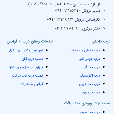
از بازدید حضوری حتما تلفنی هماهنگ کنید)
مدیر فروش
09129315210
کارشناس فروش
09129212883
دفتر مرکزی
02144781084
درب داخلی
خدمات راسان درب + قوانین
درب داخلی ساختمان
تعویض روکش درب اتاق
درب چوبی اتاق
نصب درب اتاق
درب ضد آب
چهارچوب فلزی درب اتاق
درب آکوستیک
نصب درب ضد سرقت
درب ضد حریق
قوانین و مقررات
درب پلی وود
محصولات ورودی ضدسرقت
درب ضد سرقت