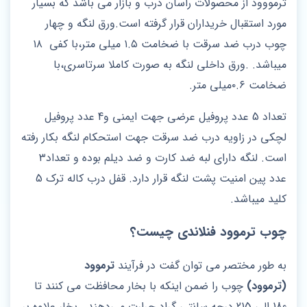
ترمووود از محصولات راسان درب و بازار می باشد که بسیار
مورد استقبال خریداران قرار گرفته است.ورق لنگه و چهار
چوب درب ضد سرقت با ضخامت ۱.۵ میلی متر،با کفی ۱۸
میباشد. .ورق داخلی لنگه به صورت کاملا سرتاسری،با
ضخامت ۰.۶میلی متر.
تعداد 5 عدد پروفیل عرضی جهت ایمنی و4 عدد پروفیل
لچکی در زاویه درب ضد سرقت جهت استحکام لنگه بکار رفته
است. لنگه دارای لبه ضد کارت و ضد دیلم بوده و تعداد۳
عدد پین امنیت پشت لنگه قرار دارد‌. قفل درب کاله ترک 5
کلید میباشد.
چوب ترموود فنلاندی چیست؟
به طور مختصر می توان گفت در فرآیند
ترموود
(ترموود)
چوب را ضمن اینکه با بخار محافظت می کنند تا
180 الی 215 درجه سانتی گراد حرارت می‌دهند . بخار علاوه بر