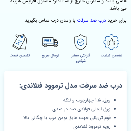
110می باشد و سفارش خارج از استاندارد مشمول افزایش هزینه
می باشد.
برای خرید
درب ضد سرقت
با راسان درب تماس بگیرید.
تضمین کیفیت
گارانتی معتبر
ارسال سریع
تضمین قیمت
شرکتی
درب ضد سرقت مدل ترموود فنلاندی:
ورق: ۱.۵ چهارچوب و لنگه
ورق ایمنی فولادی صد در صدی
فوم تزریقی جهت عایق بودن درب با چگالی بالا
رویه ترموود فنلاندی