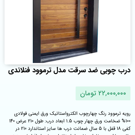
درب چوبی ضد سرقت مدل ترموود فنلاندی
22,000,000 تومان
رویه ترموود رنگ چهارچوب الکترواستاتیک ورق ایمنی فولادی
100% ضخامت ورق چهار چوب 1.5 ابعاد درب: طول 210 عرض 140
کفی 18 قفل با 5 سال ضمانت درب ها سایز استاندارد 210 در