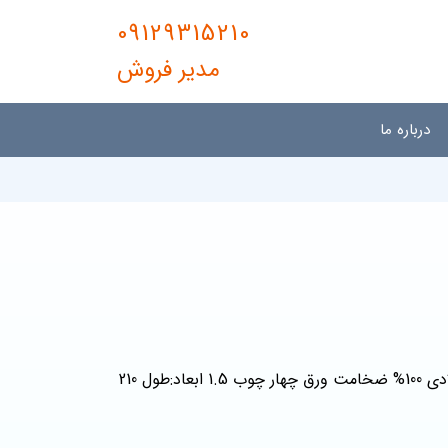
09129315210
مدیر فروش
درباره ما
رویه سوپر ترک با رنگ چهارچوب الکترواستاتیک ورق ایمنی فولادی 100% ضخامت ورق چهار چوب 1.5 ابعاد:طول 210