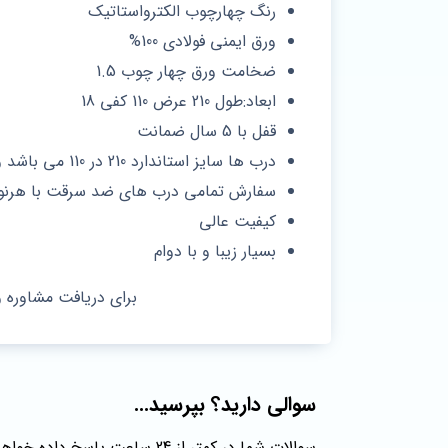
رنگ چهارچوب الکترواستاتیک
ورق ایمنی فولادی 100%
ضخامت ورق چهار چوب 1.5
ابعاد:طول 210 عرض 110 کفی 18
قفل با 5 سال ضمانت
درب ها سایز استاندارد 210 در 110 می باشد و سفارش خارج از استاندارد مشمول افزایش هزینه می باشد .
سفارش تمامی درب هاى ضد سرقت با هرنوع
کیفیت عالی
بسیار زیبا و با دوام
برای دریافت مشاوره 
سوالی دارید؟ بپرسید...
سوالات شما در کمتر از 24 ساعت پاسخ داده خواهند شد