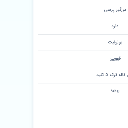
درزگیر پرسی
دارد
یونولیت
قهویی
اله ترک 5 کلید
90kg