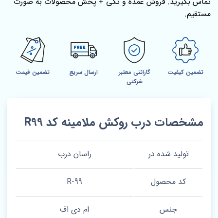
تماس بگیرید. فروش عمده و تکی + پخش محصولات به صورت
مستقیم.
تضمین کیفیت
گارانتی معتبر
ارسال سریع
تضمین قیمت
شرکتی
مشخصات درب روکش ملامینه کد R99
تولید شده در
راسان درب
کد محصول
R-99
جنس
ام دی اف