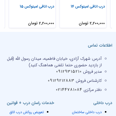
درب اتاقی لمینوکس 14
درب اتاقی لمینوکس 15
درب
2,200,000 تومان
2,200,000 تومان
,000
اطلاعات تماس
آدرس:
شهرک آزادی، خیابان فاطمیه، میدان رسول الله (قبل
از بازدید حضوری حتما تلفنی هماهنگ کنید)
مدیر فروش
09129315210
کارشناس فروش
09129212883
دفتر مرکزی
02144781084
درب داخلی
خدمات راسان درب + قوانین
درب داخلی ساختمان
تعویض روکش درب اتاق