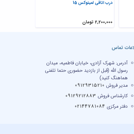
درب اتاقی لمینوکس 15
درب اتاقی لمینوکس
2,200,000 تومان
2,200,000 تومان
اعات تماس
آدرس:
شهرک آزادی، خیابان فاطمیه، میدان
رسول الله (قبل از بازدید حضوری حتما تلفنی
هماهنگ کنید)
مدیر فروش
09129315210
کارشناس فروش
09129212883
دفتر مرکزی
02144781084