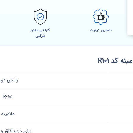
تضمین کیفیت
گارانتی معتبر
شرکتی
کد R101
راسان در
R-101
ملامینه
برای درب اتاق 