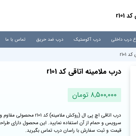
 r101
اع درب داخلی
درب آکوستیک
درب ضد حریق
تماس با ما
 r101
درب ملامینه اتاقی کد r101
8,500,000 تومان
درب اتاقی اچ پی ال (روکش ملام
سرویس و حمام از آن استفاده نمایید. این محصول دارای طراح
قیمت و ثبت سفارش با راسان درب تماس بگیرید.