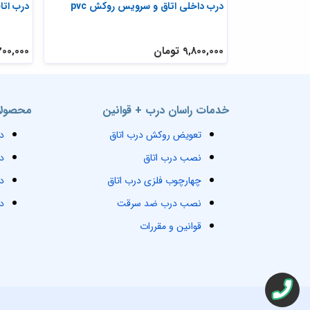
درب داخلی اتاق و سرویس روکش pvc
درب اتاق
9,800,000 تومان
2,200,000 ت
خدمات راسان درب + قوانین
محصولا
تعویض روکش درب اتاق
د
نصب درب اتاق
د
چهارچوب فلزی درب اتاق
د
نصب درب ضد سرقت
د
قوانین و مقررات