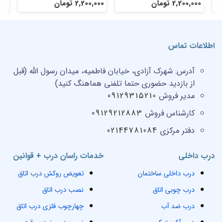
2,200,000 تومان
2,200,000 تومان
,000
اطلاعات تماس
آدرس:
شهرک آزادی، خیابان فاطمیه، میدان رسول الله (قبل
از بازدید حضوری حتما تلفنی هماهنگ کنید)
مدیر فروش
09129315210
کارشناس فروش
09129212883
دفتر مرکزی
02144781084
درب داخلی
خدمات راسان درب + قوانین
درب داخلی ساختمان
تعویض روکش درب اتاق
درب چوبی اتاق
نصب درب اتاق
درب ضد آب
چهارچوب فلزی درب اتاق