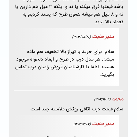
باشه قیمتها فرق میکنه یا نه و اینکه ۳ میل هم دارین یا
نه و ۸ میل هم میشه همون طرح که پسند کردیم به
تعداد بالا بدید
مدیر سایت
(1403/08/20)
سلام. برای خرید با تیراژ بالا تخفیف هم داده
میشه. هر مدل درب در طرح و ابعاد دلخواه موجود
هست. لطفا با کارشناسان فروش راسان درب تماس
بگیرید.
محمد
(1402/11/29)
سلام قیمت درب اتاقی روکش ملامینه چند است
مدیر سایت
(1402/12/07)