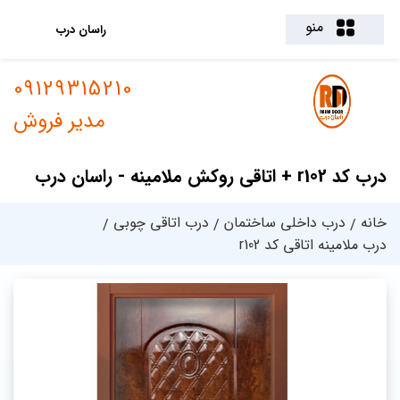
منو
راسان درب
09129315210
مدیر فروش
درب کد r102 + اتاقی روکش ملامینه - راسان درب
خانه
درب داخلی ساختمان
درب اتاقی چوبی
درب ملامینه اتاقی کد r102