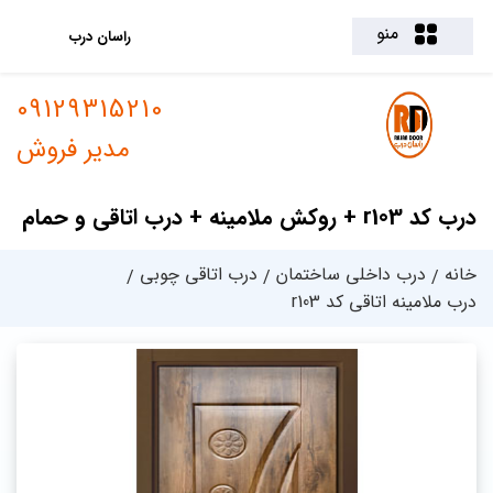
منو
راسان درب
09129315210
مدیر فروش
درب کد r103 + روکش ملامینه + درب اتاقی و حمام
خانه
درب داخلی ساختمان
درب اتاقی چوبی
درب ملامینه اتاقی کد r103