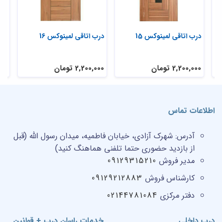
درب اتاقی لمینوکس 15
درب اتاقی لمینوکس 16
مدل
سف
2,200,000 تومان
2,200,000 تومان
,000
اطلاعات تماس
آدرس:
شهرک آزادی، خیابان فاطمیه، میدان رسول الله (قبل
از بازدید حضوری حتما تلفنی هماهنگ کنید)
مدیر فروش
09129315210
کارشناس فروش
09129212883
دفتر مرکزی
02144781084
درب داخلی
خدمات راسان درب + قوانین