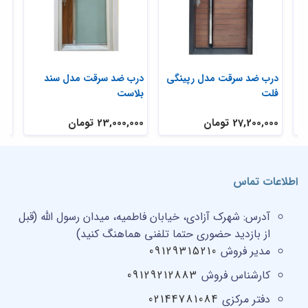
درب ضد سرقت مدل رپینگی
درب ضد سرقت مدل سند
در
فلت
بلاست
گل
27,200,000 تومان
23,000,000 تومان
,000
اطلاعات تماس
آدرس:
شهرک آزادی، خیابان فاطمیه، میدان رسول الله (قبل
از بازدید حضوری حتما تلفنی هماهنگ کنید)
مدیر فروش
09129315210
کارشناس فروش
09129212883
دفتر مرکزی
02144781084