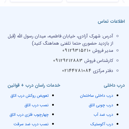
اطلاعات تماس
آدرس:
شهرک آزادی، خیابان فاطمیه، میدان رسول الله (قبل
از بازدید حضوری حتما تلفنی هماهنگ کنید)
مدیر فروش
09129315210
کارشناس فروش
09129212883
دفتر مرکزی
02144781084
درب داخلی
خدمات راسان درب + قوانین
درب داخلی ساختمان
تعویض روکش درب اتاق
درب چوبی اتاق
نصب درب اتاق
درب ضد آب
چهارچوب فلزی درب اتاق
درب آکوستیک
نصب درب ضد سرقت