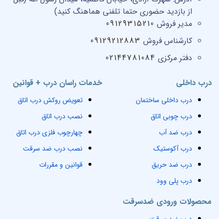
از بازدید حضوری حتما تلفنی هماهنگ کنید)
مدیر فروش
09129315210
کارشناس فروش
09129212883
دفتر مرکزی
02144781084
درب داخلی
خدمات راسان درب + قوانین
درب داخلی ساختمان
تعویض روکش درب اتاق
درب چوبی اتاق
نصب درب اتاق
درب ضد آب
چهارچوب فلزی درب اتاق
درب آکوستیک
نصب درب ضد سرقت
درب ضد حریق
قوانین و مقررات
درب پلی وود
محصولات ورودی ضدسرقت