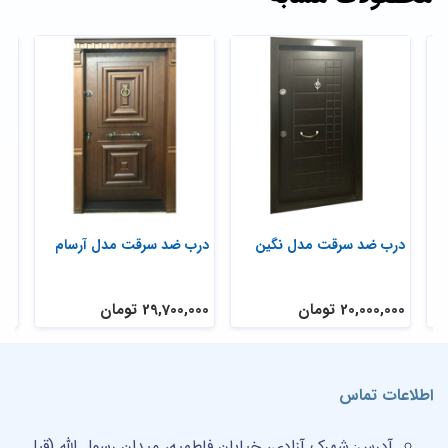
درب ضد سرقت مدل نگین
درب ضد سرقت مدل آرسام
در
مد
20,000,000 تومان
29,700,000 تومان
,000
اطلاعات تماس
آدرس:
شهرک آزادی، خیابان فاطمیه، میدان رسول الله (قبل