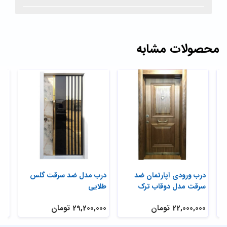
محصولات مشابه
درب ورودی آپارتمان ضد
درب مدل ضد سرقت گلس
در
سرقت مدل دوقاب ترک
طلایی
فنل
22,000,000 تومان
29,200,000 تومان
,000