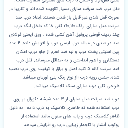
یعنی قفل،لولا و جنس با درب های معمولی متفاوت است.
قفل درب ضد سرقت سارای بسیار تقویت شده اند و تقریبا در
صورت قفل شدن غیر قابل باز شدن هستند.ابعاد درب ضد
سرقت مدل سارای رنگ 210.110 کفی 18 که داخل لنگه درب
چند ردیف قوطی پروفیل آهن کشی شده . ورق ایمنی فولادی
صد در صدی در میانه درب ایمنی درب را افزایش داده. 4 عدد
پین امنیتی پشت درب و لبه ضد اهرم از جلو دررب امکان
دستکاری و اهرم انداختن را به حداقل میرساند. قفل درب
ضد سرقت کاله 5 کلید اصل و یراق با کیفیت روی درب نصب
شده. جنس رویه درب ااز نوع رنگ پلی اورتان میباشد.
طراحی کلی درب سارای سبک کلاسیک میباشد.
درب ضد سرقت مدل سارای از 3 عدد شیشه دکورال یر روی
درب استفاده شده که ظاهری کلاسیک به درب داده . به دلیل
ظاهر کلاسیک درب و پایه های ستون مانند استفاده از
روکوب آبشار یا تاجدار زیبایی درب رو افزایش میدهد.