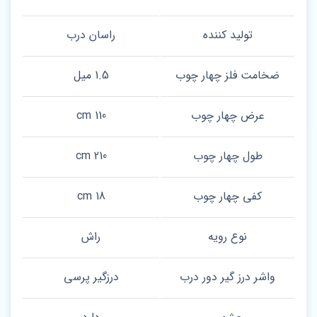
تولید کننده
راسان درب
ضخامت فلز چهار چوب
1.5 میل
عرض چهار چوب
110 cm
طول چهار چوب
210 cm
کفی چهار چوب
18 cm
نوع رویه
راش
واشر درز گیر دور درب
درزگیر پرسی