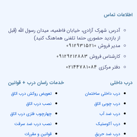
اطلاعات تماس
آدرس:
شهرک آزادی، خیابان فاطمیه، میدان رسول الله (قبل
از بازدید حضوری حتما تلفنی هماهنگ کنید)
مدیر فروش
09129315210
کارشناس فروش
09129212883
دفتر مرکزی
02144781084
درب داخلی
خدمات راسان درب + قوانین
درب داخلی ساختمان
تعویض روکش درب اتاق
درب چوبی اتاق
نصب درب اتاق
درب ضد آب
چهارچوب فلزی درب اتاق
درب آکوستیک
نصب درب ضد سرقت
درب ضد حریق
قوانین و مقررات